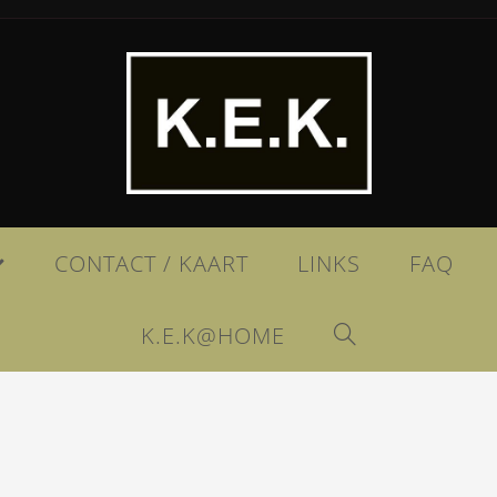
CONTACT / KAART
LINKS
FAQ
K.E.K@HOME